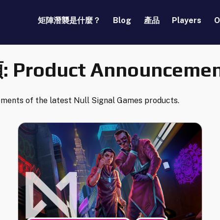
矩陣潛襲是什麼？
Blog
產品
Players
O
:
Product Announceme
ents of the latest Null Signal Games products.