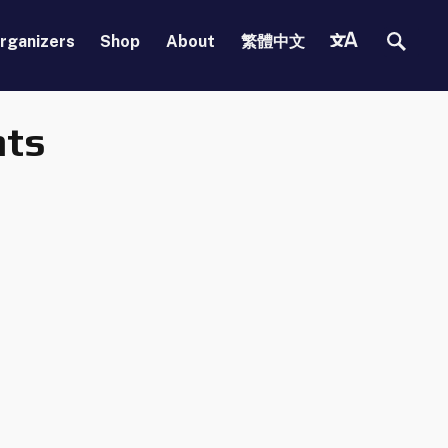
Search
Translations
rganizers
Shop
About
繁體中文
nts