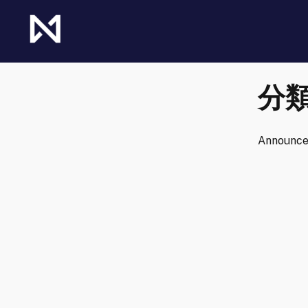
Skip
to
content
The Future of Netrunner
Null Signal Games
分類
Announcem