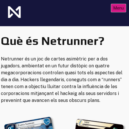
Skip
Menu
to
content
The Future of Netrunner
Null Signal Games
Què és Netrunner?
Netrunner és un joc de cartes asimètric per a dos
jugadors, ambientat en un futur distòpic on quatre
megacorporacions controlen quasi tots els aspectes del
dia a dia. Hackers llegendaris, coneguts com a “runners”
tenen com a objectiu lluitar contra la influència de les
corporacions mitjançant el hackeig als seus servidors i
prevenint que avancen els seus obscurs plans.